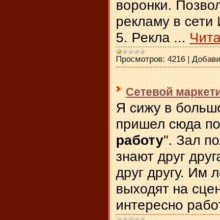
воронки. Позво
рекламу в сети
5. Рекла
...
Чита
Просмотров:
4216
|
Добави
Сетевой маркетин
Я сижу в больш
пришел сюда по
работу
". Зал п
знают друг друг
друг другу. Им 
выходят на сцен
интересно рабо