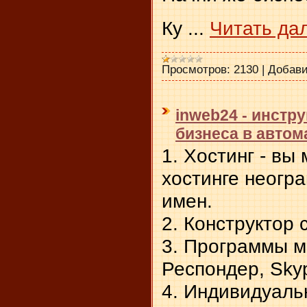
Ку
...
Читать да
Просмотров:
2130
|
Добави
inweb24 - инстр
бизнеса в авто
1. Хостинг - вы
хостинге неогр
имен.
2. Конструктор 
3. Программы м
Респондер, Sky
4. Индивидуаль