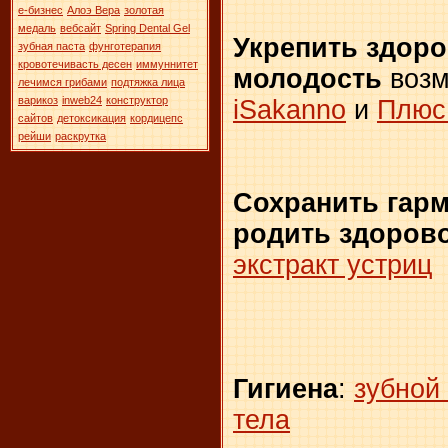
е-бизнес
Алоэ Вера
золотая
медаль
вебсайт
Spring Dental Gel
Укрепить здоро
зубная паста
фунготерапия
кровотечивасть десен
иммуннитет
молодость
возм
лечимся грибами
подтяжка лица
варикоз
inweb24
конструктор
iSakanno
и
Плюс 
сайтов
детоксикация
кордицепс
рейши
раскрутка
Сохранить гар
родить здорово
экстракт устриц
Гигиена
:
зубной 
тела