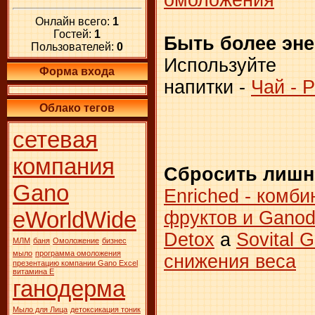
Онлайн всего:
1
Гостей:
1
Быть более эн
Пользователей:
0
Используйте
Форма входа
напитки -
Чай - 
Облако тегов
сетевая
компания
Сбросить лишн
Gano
Enriched - комб
eWorldWide
фруктов и Ganod
Detox
а
Sovital 
МЛМ
баня
Омоложение
бизнес
мыло
программа омоложения
снижения веса
презентацию компании Gano Excel
витамина Е
ганодерма
Мыло для Лица
детоксикация тоник