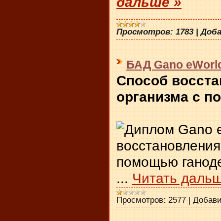
дальше »
Просмотров:
1783
|
Доба
БАД Gano eWorl
Способ восста
организма с 
...
Читать дальш
Просмотров:
2577
|
Добави