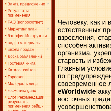
Заказ, предложение
Результаты
применения
Человеку, как и 
FAQ (вопрос/ответ)
естественных пр
Маркетинг план
бэк офис Инструкции
взросления, стар
видео материалы
способен активи
школа продаж
организма, укреп
Доска объявлений
старость и избе
Гостевая книга
Главным условие
Каталог сайтов
по предупрежден
Гороскоп
своевременное 
Молодость лица
eWorldwide
акку
косметика gano
Блог Рекомендации
восточных тради
результаты
усовершенствова
применения рейши
кордицепс