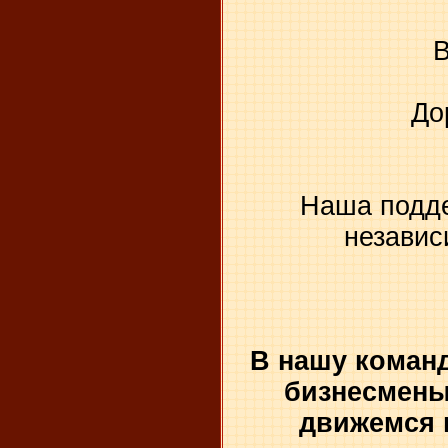
До
Наша подде
независ
В нашу коман
бизнесмены
движемся 