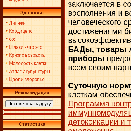
заключается в с
восполнения и в
Здоровье
человеческого о
Линчжи
достижениями би
Кордицепс
высокоэффективн
соя
Шлаки - что это
БАДы, товары л
Кризис возраста
приборы
предос
Молодость клетки
всем своим парт
Атлас акупунктуры
Цвет и здоровье
Суточную норм
Рекомендация
клеткам обеспеч
Программа конт
иммунномодуляц
детоксикации и 
Статистика
омоложения