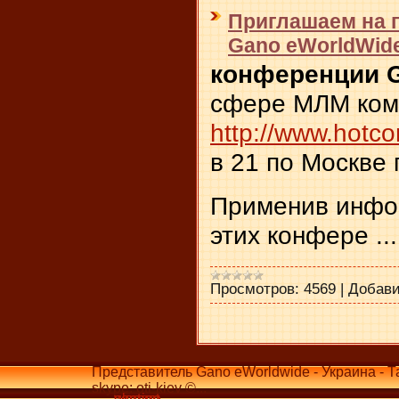
Приглашаем на п
Gano eWorldWid
конференции G
сфере МЛМ ком
http://www.hotc
в 21 по Москве 
Применив инфо
этих конфере
..
Просмотров:
4569
|
Добави
Представитель Gano eWorldwide - Украина - Т
skype: oti-kiev ©...