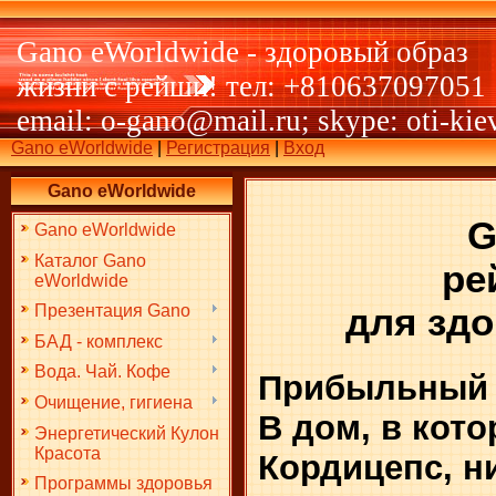
Gano eWorldwide - здоровый образ
жизни с рейши! тел: +810637097051
email: o-gano@mail.ru; skype: oti-kie
Gano eWorldwide
|
Регистрация
|
Вход
Gano eWorldwide
G
Gano eWorldwide
Каталог Gano
ре
eWorldwide
Презентация Gano
для здо
БАД - комплекс
Вода. Чай. Кофе
Прибыльный б
Очищение, гигиена
В дом, в кот
Энергетический Кулон
Красота
Кордицепс, н
Программы здоровья