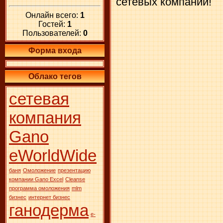
сетевых компаний!
Онлайн всего:
1
Гостей:
1
Пользователей:
0
Форма входа
Облако тегов
сетевая
компания
Gano
eWorldWide
баня
Омоложение
презентацию
компании Gano Excel
Сleanse
программа омоложения
mlm
бизнес
интернет бизнес
ганодерма
е-