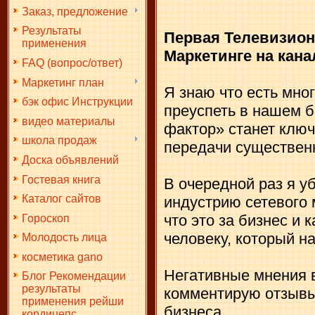
Заказ, предложение
Результаты
Первая Телевизион
применения
Маркетинге на кана
FAQ (вопрос/ответ)
Маркетинг план
Я знаю что есть мно
бэк офис Инструкции
преуспеть в нашем б
видео материалы
фактор» станет клю
школа продаж
передачи существен
Доска объявлений
Гостевая книга
В очередной раз я уб
Каталог сайтов
индустрию сетевого 
что это за бизнес и 
Гороскоп
человеку, который н
Молодость лица
косметика gano
Негативные мнения в
Блог Рекомендации
результаты
комментирую отзыв
применения рейши
бизнеса.
кордицепс