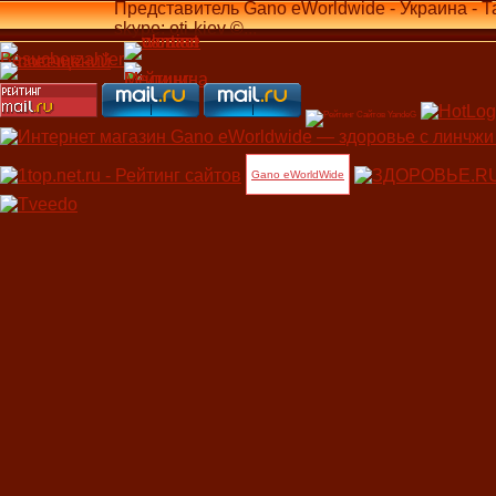
Представитель Gano eWorldwide - Украина - Т
skype: oti-kiev ©...
Gano eWorldWide