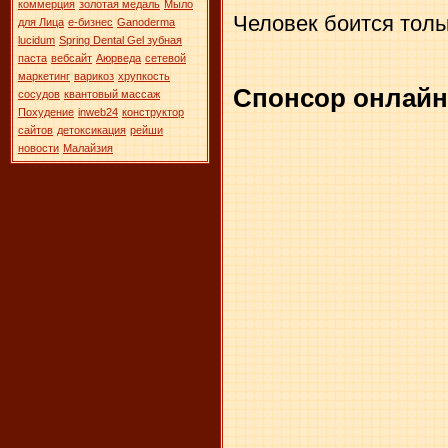
коммерция
золотая медаль
Мыло
Человек боится тольк
для Лица
е-бизнес
Ganoderma
lucidum
Spring Dental Gel зубная
паста
вебсайт
Аюрведа
сетевой
маркетинг
варикоз
хрупкость
Спонсор онлайн
сосудов
квантовый массаж
Похудение
inweb24
конструктор
сайтов
детоксикация
рейши
новости
Малайзия