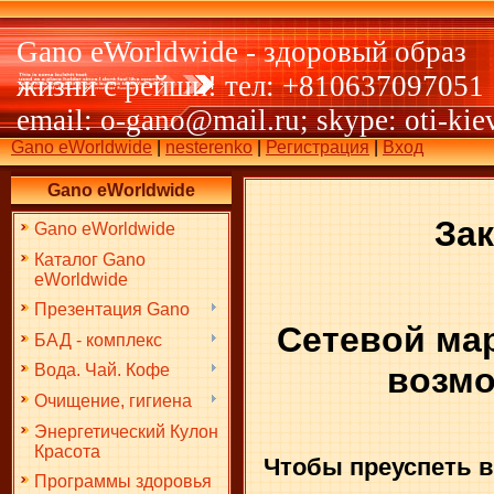
Gano eWorldwide - здоровый образ
жизни с рейши! тел: +810637097051
email: o-gano@mail.ru; skype: oti-kie
Gano eWorldwide
|
nesterenko
|
Регистрация
|
Вход
Gano eWorldwide
За
Gano eWorldwide
Каталог Gano
eWorldwide
Презентация Gano
Сетевой мар
БАД - комплекс
возмо
Вода. Чай. Кофе
Очищение, гигиена
Энергетический Кулон
Красота
Чтобы преуспеть в
Программы здоровья