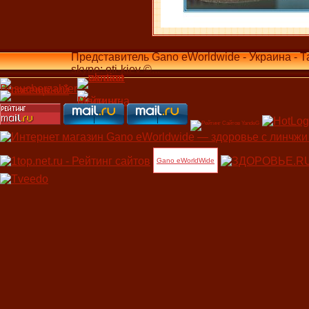
Представитель Gano eWorldwide - Украина - Т
skype: oti-kiev ©...
Gano eWorldWide