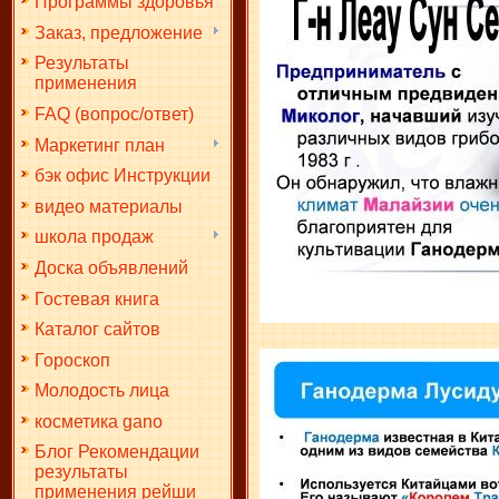
Программы здоровья
Заказ, предложение
Результаты
применения
FAQ (вопрос/ответ)
Маркетинг план
бэк офис Инструкции
видео материалы
школа продаж
Доска объявлений
Гостевая книга
Каталог сайтов
Гороскоп
Молодость лица
косметика gano
Блог Рекомендации
результаты
применения рейши