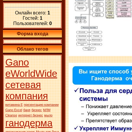
Онлайн всего:
1
Гостей:
1
Пользователей:
0
Форма входа
Облако тегов
Gano
eWorldWide
сетевая
компания
витамина Е
презентацию компании
Gano Excel
баня
бизнес
МЛМ
Сleanse
интернет бизнес
мыло
ганодерма
детоксикация тоник
Мыло для Лица