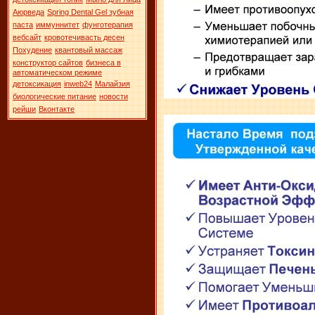
Аюрведа
Spring Dental Gel зубная
паста
иммуннитет
фунготерапия
вебсайт
кровотечивасть десен
Похудение
квантовый массаж
конструктор сайтов
бизнеса в
автоматическом режиме
детоксикация
inweb24
Малайзия
биологические питание
новости
рейши
Вконтакте