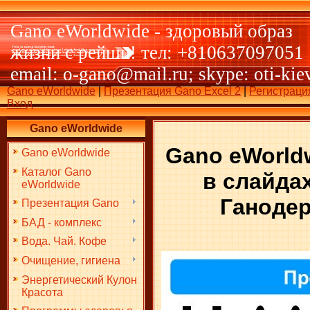
Gano eWorldwide - здоровый образ
жизни с рейши! тел: +810637097051
email: o-gano@mail.ru; skype: oti-kie
Gano eWorldwide
|
Презентация Gano Excel 2
|
Регистраци
Вход
Gano eWorldwide
Gano eWorld
Gano eWorldwide
Каталог Gano
в слайда
eWorldwide
Ганоде
Презентация Gano
БАД - комплекс
Вода. Чай. Кофе
Очищение, гигиена
Энергетический Кулон
Красота