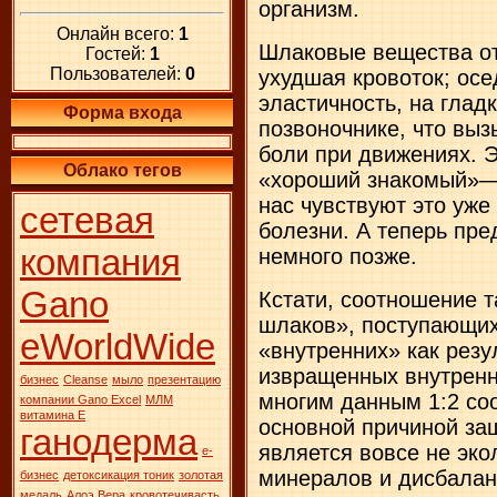
организм.
Онлайн всего:
1
Шлаковые вещества от
Гостей:
1
Пользователей:
0
ухудшая кровоток; осе
эластичность, на глад
Форма входа
позвоночнике, что выз
боли при движениях. Э
Облако тегов
«хороший знакомый»— 
нас чувствуют это уже
сетевая
болезни. А теперь пре
компания
немного позже.
Gano
Кстати, соотношение 
шлаков», поступающих 
eWorldWide
«внутренних» как резу
извращенных внутренн
бизнес
Сleanse
мыло
презентацию
многим данным 1:2 соо
компании Gano Excel
МЛМ
витамина Е
основной причиной за
ганодерма
является вовсе не эко
е-
минералов и дисбалан
бизнес
детоксикация тоник
золотая
медаль
Алоэ Вера
кровотечивасть