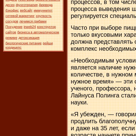
процессов, в том числ
десен
фунготерапия
Аюрведа
процесса выведения ш
бэкофис
вебсайт
иммуннитет
регулируется специал
сетевой маркетинг
хрупкость
сосудов
лечимся грибами
Часто при выборе пищ
Похудение
inweb24
конструктор
сайтов
бизнеса в автоматическом
только вкусовыми хар
режиме
детоксикация
должна представлять 
биологические питание
рейши
комплекс необходимых
кордицепс
«Необходимым услови
является наличие нуж
количестве, в нужном 
нужное время» — эти 
ученого, профессора, 
Лайнуса Полинга стал
науки.
«Я убежден, — говори
продлить благополучн
и даже на 35 лет, есл
возрасте начнете при