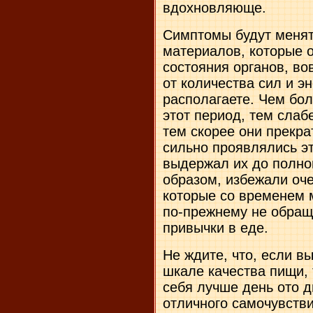
вдохновляюще.
Симптомы будут менят
материалов, которые о
состояния органов, во
от количества сил и э
располагаете. Чем бол
этот период, тем слаб
тем скорее они прекрат
сильно проявлялись эт
выдержал их до полно
образом, избежали оче
которые со временем м
по-прежнему не обращ
привычки в еде.
Не ждите, что, если в
шкале качества пищи, 
себя лучше день ото д
отличного самочувстви