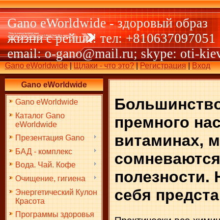
Gano eWorldwide - здоровый образ
жизни с рейши! тел: +810637097051
email: o-gano@mail.ru; skype: oti-kie
Gano eWorldwide
|
Щлаки - что это?
|
Регистрация
|
Вход
Gano eWorldwide
Большинство
Gano eWorldwide
Каталог Gano
премного на
eWorldwide
витаминах, м
Презентация Gano
БАД - комплекс
сомневаются
Вода. Чай. Кофе
полезности. 
Очищение, гигиена
себя предст
Энергетический Кулон
Красота
Программы здоровья