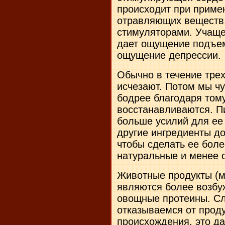
происходит при приме
отравляющих веществ
стимуляторами. Учаще
дает ощущение подъем
ощущение депрессии.
Обычно в течение тре
исчезают. Потом мы чу
бодрее благодаря тому
восстанавливаются. Пи
больше усилий для ее 
другие ингредиенты д
чтобы сделать ее бол
натуральные и менее 
Животные продукты (мя
являются более возбу
овощные протеины. Сл
отказываемся от прод
происхождения, это д