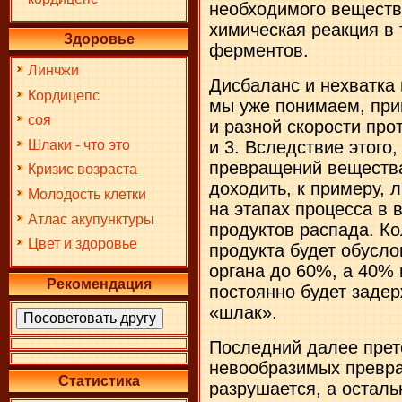
необходимого веществ
химическая реакция в 
Здоровье
ферментов.
Линчжи
Дисбаланс и нехватка 
Кордицепс
мы уже понимаем, при
соя
и разной скорости про
и 3. Вследствие этого
Шлаки - что это
превращений вещества
Кризис возраста
доходить, к примеру, 
Молодость клетки
на этапах процесса в
Атлас акупунктуры
продуктов распада. Ко
Цвет и здоровье
продукта будет обусл
органа до 60%, а 40%
Рекомендация
постоянно будет заде
«шлак».
Последний далее прет
невообразимых превра
Статистика
разрушается, а остал