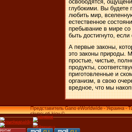
освободятся, ощущени
глубокими. Вы будете 
любить мир, вселенную
естественное состояни
пребывание в мире со 
быть достигнуто, если
А первые законы, кот
это законы природы. 
простые, чистые, пол
продукты, соответств
приготовленные и ско
организм, в свою очер
вредное, что мы накоп
Представитель Gano eWorldwide - Украина - Т
skype: oti-kiev ©...