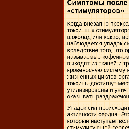
Симптомы после
«стимуляторов»
Когда внезапно прекр
токсичных стимуляторов
шоколад или какао, в
наблюдается упадок с
вследствие того, что 
называемые кофеином
выходят из тканей и т
кровеносную систему 
жизненных циклов орга
токсины достигнут мес
утилизированы и уничт
оказывать раздражающ
Упадок сил происходит
активности сердца. Эт
который наступает вс
стимулирующей сердеч