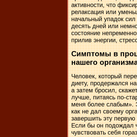
активности, что фиксир
релаксация или умень
начальный упадок сил
десять дней или немно
состояние непременно
прилив энергии, стрес
Симптомы в проц
нашего организм
Человек, который пер
диету, продержался на
а затем бросил, скаже
лучше, питаясь по-ста
меня более слабым». Э
как не дал своему орг
завершить эту первую
Если бы он подождал ч
чувствовать себя гора