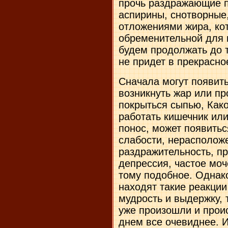
прочь раздражающие 
аспирины, снотворные,
отложениями жира, ко
обременительной для 
будем продолжать до т
не придет в прекрасно
Сначала могут появит
возникнуть жар или пр
покрыться сыпью, Как
работать кишечник или
понос, может появитьс
слабости, нерасполож
раздражительность, п
депрессия, частое моч
тому подобное. Однак
находят такие реакци
мудрость и выдержку, 
уже произошли и прои
днем все очевиднее. И