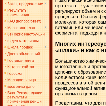
Практически все хими
Заказ, предложение
протекают с участием
Результаты
регулируют объем и ск
применения
процессов. Основу фе
FAQ (вопрос/ответ)
молекула, которая сам
витамин или минерал 
Маркетинг план
фермента, подходя к н
бэк офис Инструкции
видео материалы
Многих интересуе
школа продаж
«шлаки» и как с 
Доска объявлений
Гостевая книга
Большинство химическ
многоэтапные и проте
Каталог сайтов
цепочки с образование
Гороскоп
Количеством конечного
Молодость лица
процессов в этой цепи
косметика gano
функциональной активн
Блог Рекомендации
организма в целом.
результаты
применения рейши
Представим, что для п
кордицепс