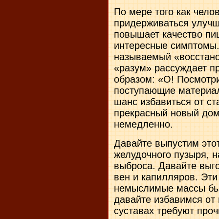
По мере того как чело
придерживаться улучш
повышает качество пи
интересные симптомы.
называемый «восстан
«разум» рассуждает п
образом: «О! Посмотри
поступающие материалы
шанс избавиться от ст
прекрасный новый дом
немедленно.
Давайте выпустим этот
желудочного пузыря, н
выброса. Давайте выго
вен и капилляров. Эти
немыслимые массы бы
давайте избавимся от 
суставах требуют проч