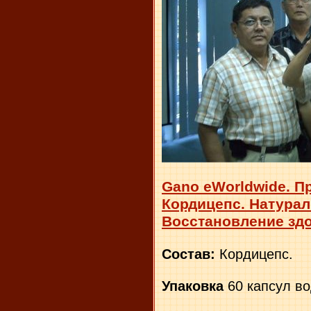
Gano eWorldwide. П
Кордицепс. Натурал
Восстановление зд
Состав:
Кордицепс.
Упаковка
60 капсул в