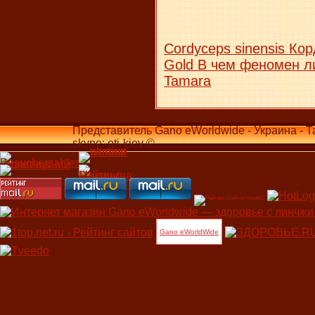
Cordyceps sinensis Ко
Gold В чем феномен л
Tamara
Представитель Gano eWorldwide - Украина - Т
skype: oti-kiev ©...
Gano eWorldWide