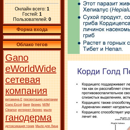
Онлайн всего:
1
Гостей:
1
Пользователей:
0
Форма входа
Облако тегов
Gano
eWorldWide
сетевая
компания
витамина Е
презентацию компании
Gano Excel
баня
бизнес
МЛМ
Сleanse
интернет бизнес
мыло
ганодерма
детоксикация тоник
Мыло для Лица