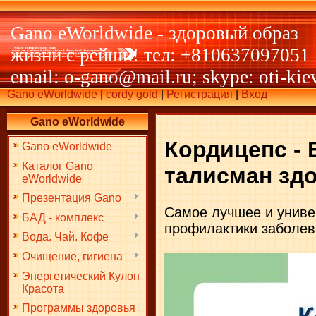
Gano eWorldwide - здоровый образ
жизни с рейши! тел: +810637097051
email: o-gano@mail.ru; skype: oti-kie
Gano eWorldwide
|
cordy gold
|
Регистрация
|
Вход
Gano eWorldwide
Кордицепс -
Gano eWorldwide
Каталог Gano
талисман зд
eWorldwide
Презентация Gano
Самое лучшее и униве
БАД - комплекс
профилактики заболев
Вода. Чай. Кофе
Очищение, гигиена
Энергетический Кулон
Красота
Программы здоровья