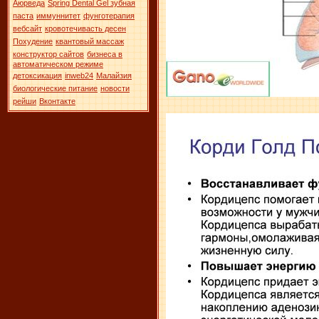
Аюрведа
Spring Dental Gel зубная
паста
иммуннитет
фунготерапия
вебсайт
кровотечивасть десен
Похудение
квантовый массаж
конструктор сайтов
бизнеса в
автоматическом режиме
детоксикация
inweb24
Малайзия
биологические питание
новости
рейши
Вконтакте