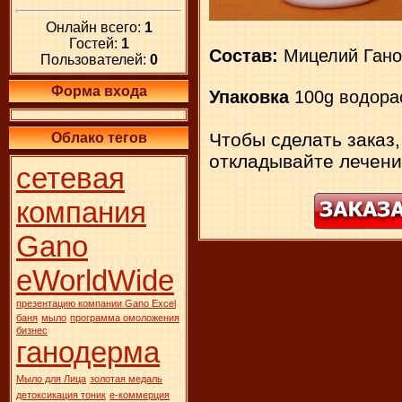
Онлайн всего:
1
Гостей:
1
Состав:
Мицелий Гано
Пользователей:
0
Форма входа
Упаковка
100g водора
Чтобы сделать заказ,
Облако тегов
откладывайте лечени
сетевая
компания
Gano
eWorldWide
презентацию компании Gano Excel
баня
мыло
программа омоложения
бизнес
ганодерма
Мыло для Лица
золотая медаль
детоксикация тоник
е-коммерция