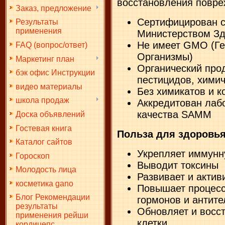
восстановления повре
Заказ, предложение
Сертифицирован с
Результаты
применения
Министерством З
Не имеет GMO (Ге
FAQ (вопрос/ответ)
Организмы)
Маркетинг план
Органический прод
бэк офис Инструкции
пестицидов, химич
видео материалы
Без химикатов и к
школа продаж
Аккредитован лаб
качества SAMM
Доска объявлений
Гостевая книга
Польза для здоровья
Каталог сайтов
Укрепляет иммунн
Гороскоп
Выводит токсины
Молодость лица
Развивает и актив
косметика gano
Повышает процесс
Блог Рекомендации
гормонов и антите
результаты
Обновляет и восс
применения рейши
клетки
кордицепс