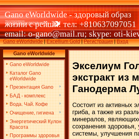
Gano eWorldwide - здоровый образ
жизни с рейши! тел: +810637097051
email: o-gano@mail.ru; skype: oti-kie
Gano eWorldwide
|
Excellium Gold
|
Регистрация
|
Вход
Gano eWorldwide
Экселиум Гол
Gano eWorldwide
Каталог Gano
экстракт из 
eWorldwide
Ганодерма Л
Презентация Gano
БАД - комплекс
Состоит из активных э
Вода. Чай. Кофе
гриба, а также из раз
Очищение, гигиена
минералов, являющих
Энергетический Кулон
сохранения здоровья,
Красота
системы, улучшения п
Программы здоровья