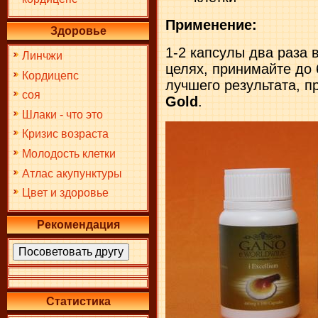
Применение:
Здоровье
1-2 капсулы два раза 
Линчжи
целях, принимайте до 
Кордицепс
лучшего результата, 
соя
Gold
.
Шлаки - что это
Кризис возраста
Молодость клетки
Атлас акупунктуры
Цвет и здоровье
Рекомендация
Статистика