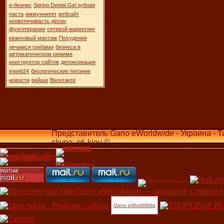
е-бизнес
Spring Dental Gel зубная
паста
иммуннитет
вебсайт
кровотечивасть десен
фунготерапия
сетевой маркетинг
квантовый массаж
Похудение
лечимся грибами
бизнеса в
автоматическом режиме
конструктор сайтов
детоксикация
inweb24
биологические питание
новости
рейши
Вконтакте
Представитель Gano eWorldwide - Украина - Т
skype: oti-kiev ©...
Gano eWorldWide