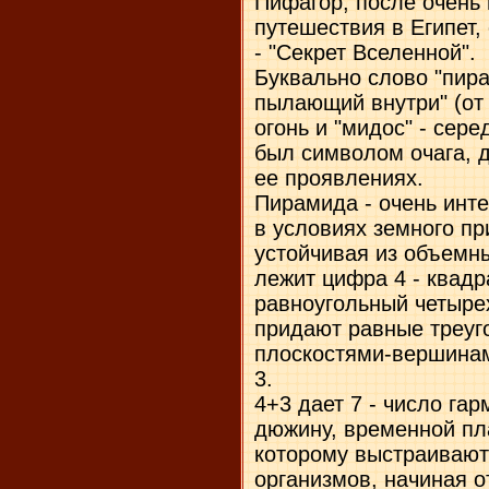
Пифагор, после очень 
путешествия в Египет,
- "Секрет Вселенной".
Буквально слово "пира
пылающий внутри" (от 
огонь и "мидос" - сере
был символом очага, д
ее проявлениях.
Пирамида - очень инте
в условиях земного пр
устойчивая из объемны
лежит цифра 4 - квадр
равноугольный четыре
придают равные треуг
плоскостями-вершинам
3.
4+3 дает 7 - число гар
дюжину, временной пл
которому выстраивают
организмов, начиная о