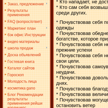
* Кто нападает, не дос
Заказ, предложение
* Кто сам себя возвыш
Результаты
среди других.
применения
* Почувствовав себя 
FAQ (вопрос/ответ)
одежды
Маркетинг план
* Почувствовав обедне
бэк офис Инструкции
богатстве, которое при
видео материалы
* Почувствовав себя 
школа продаж
прежние успехи
* Почувствовав себя 
Доска объявлений
свои цели.
Гостевая книга
* Почувствовав самоу
Каталог сайтов
неудачи.
Гороскоп
* Почувствовав довол
Молодость лица
днях.
косметика gano
* Почувствовав благо
* Почувствовав велич
Блог Рекомендации
результаты
* Почувствовав могущ
применения рейши
остановить ветер
кордицепс