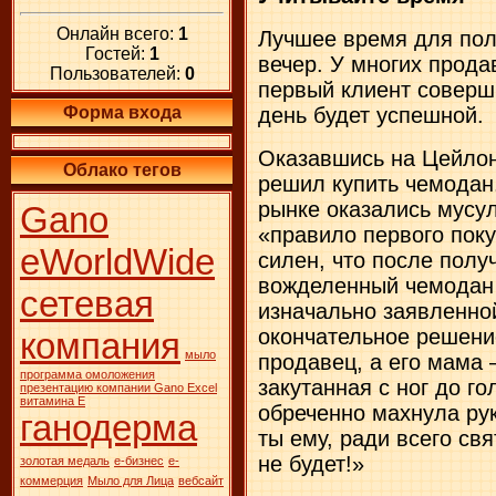
Онлайн всего:
1
Лучшее время для пол
Гостей:
1
вечер. У многих прода
Пользователей:
0
первый клиент соверши
день будет успешной.
Форма входа
Оказавшись на Цейлон
Облако тегов
решил купить чемодан
рынке оказались мусу
Gano
«правило первого поку
eWorldWide
силен, что после полу
вожделенный чемодан 
сетевая
изначально заявленно
окончательное решени
компания
мыло
продавец, а его мама 
программа омоложения
закутанная с ног до го
презентацию компании Gano Excel
витамина Е
обреченно махнула рук
ганодерма
ты ему, ради всего свя
не будет!»
золотая медаль
е-бизнес
е-
коммерция
Мыло для Лица
вебсайт