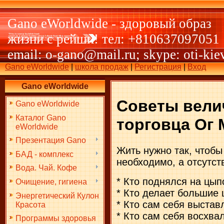
Gano eWorldwide - здоровый образ
жизни с рейши! тел: +810637097051
email: o-gano@mail.ru; skype: oti-kie
Gano eWorldwide
|
школа продаж
|
Регистрация
|
Вход
Gano eWorldwide
Советы вели
Gano eWorldwide
Каталог Gano
торговца Ог
eWorldwide
Презентация Gano
Жить нужно так, чтобы
БАД - комплекс
необходимо, а отсутс
Вода. Чай. Кофе
* Кто поднялся на цып
Очищение, гигиена
* Кто делает большие 
Энергетический Кулон
* Кто сам себя выставл
Красота
* Кто сам себя восхвал
Программы здоровья