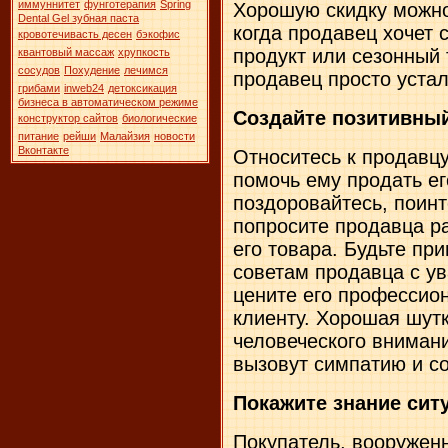
иммуннитет
фунготерапия
Spring
Хорошую скидку можно 
Dental Gel зубная паста
когда продавец хочет 
кровотечивасть десен
бэкофис
продукт или сезонный 
квантовый массаж
хрупкость
сосудов
Похудение
лечимся
продавец просто устал
грибами
inweb24
детоксикация
бизнеса в автоматическом режиме
Создайте позитивны
конструктор сайтов
биологические
питание
рейши
Малайзия
новости
Вконтакте
Относитесь к продавцу
помочь ему продать ег
поздоровайтесь, поинт
попросите продавца ра
его товара. Будьте при
советам продавца с ув
цените его профессион
клиенту. Хорошая шут
человеческого вниман
вызовут симпатию и со
Покажите знание сит
Покупатель, вооружен