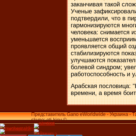
заканчивая такой слож
Ученые зафиксировали
подтвердили, что в п
гармонизируются мног
человека: снимается 
уменьшается восприим
проявляется общий о
стабилизируются показ
улучшаются показател
болевой синдром; уве
работоспособность и у
Арабская пословица: "
времени, а время боит
Представитель Gano eWorldwide - Украина - Т
skype: oti-kiev ©...