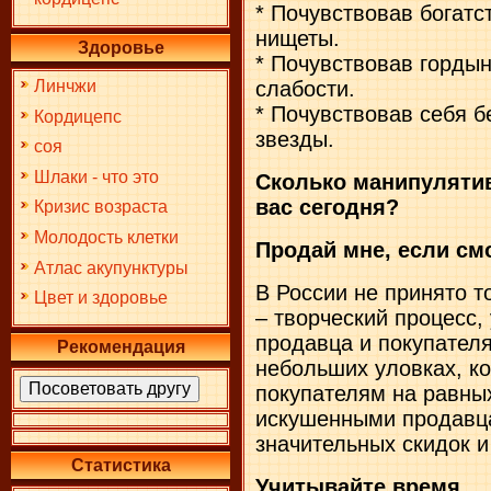
* Почувствовав богатс
нищеты.
Здоровье
* Почувствовав горды
слабости.
Линчжи
* Почувствовав себя 
Кордицепс
звезды.
соя
Шлаки - что это
Сколько манипуляти
вас сегодня?
Кризис возраста
Молодость клетки
Продай мне, если с
Атлас акупунктуры
В России не принято то
Цвет и здоровье
– творческий процесс,
продавца и покупателя
Рекомендация
небольших уловках, к
покупателям на равны
искушенными продавцам
значительных скидок и
Статистика
Учитывайте время