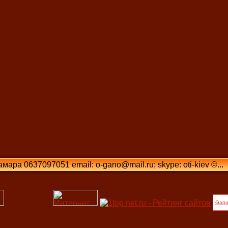
ара 0637097051 email: o-gano@mail.ru; skype: oti-kiev ©...
Gano