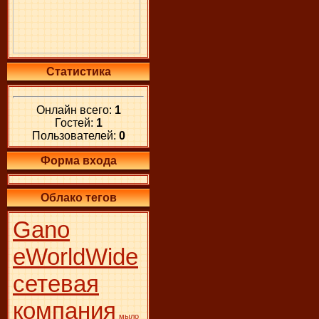
Статистика
Онлайн всего:
1
Гостей:
1
Пользователей:
0
Форма входа
Облако тегов
Gano
eWorldWide
сетевая
компания
мыло