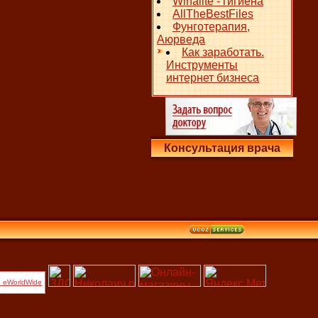
Winalite - гигиена
AllTheBestFiles
Фунготерапия,
Аюрведа
Как заработать.
Инструменты
интернет бизнеса
Консультация врача
 eWorldWide