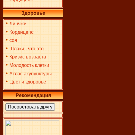
Здоровье
Линчжи
Кордицепс
соя
Шлаки - что это
Кризис возраста
Молодость клетки
Атлас акупунктуры
Цвет и здоровье
Рекомендация