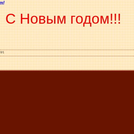
т!
C Новым годом!!!
.0
/
1