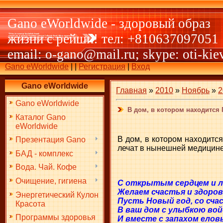
Gano eWorldwide - здоровый образ
жизни с рейши! тел: +810637097051
email: o-gano@mail.ru; skype: oti-kie
Gano eWorldwide
|
|
Регистрация
|
Вход
Gano eWorldwide
Главная
»
2010
»
Ноябрь
»
2
Gano eWorldwide
В дом, в котором находится 
Каталог Gano
eWorldwide
В дом, в котором находится
Презентация Gano
лечат в нынешней медицине.
БАД - комплекс
Вода. Чай. Кофе
Очищение, гигиена
C открытым сердцем и 
Желаем счастья и здоров
Энергетический Кулон
Пусть Новый год, со сча
Красота
В ваш дом с улыбкою вой
Программы здоровья
И вместе с запахом ело