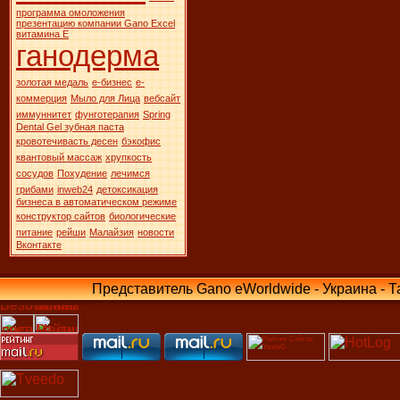
программа омоложения
презентацию компании Gano Excel
витамина Е
ганодерма
золотая медаль
е-бизнес
е-
коммерция
Мыло для Лица
вебсайт
иммуннитет
фунготерапия
Spring
Dental Gel зубная паста
кровотечивасть десен
бэкофис
квантовый массаж
хрупкость
сосудов
Похудение
лечимся
грибами
inweb24
детоксикация
бизнеса в автоматическом режиме
конструктор сайтов
биологические
питание
рейши
Малайзия
новости
Вконтакте
Представитель Gano eWorldwide - Украина - Там