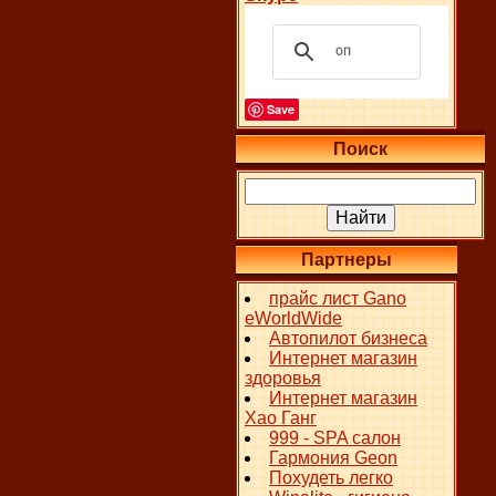
Save
Поиск
Партнеры
прайс лист Gano
eWorldWide
Автопилот бизнеса
Интернет магазин
здоровья
Интернет магазин
Хао Ганг
999 - SPA салон
Гармония Geon
Похудеть легко