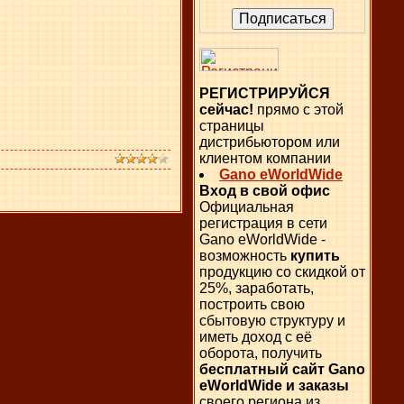
РЕГИСТРИРУЙСЯ
сейчас!
прямо с этой
страницы
дистрибьютором или
клиентом компании
Gano eWorldWide
Вход в свой офис
Официальная
регистрация в сети
Gano eWorldWide -
возможность
купить
продукцию со скидкой от
25%, заработать,
построить свою
сбытовую структуру и
иметь доход с её
оборота, получить
бесплатный сайт Gano
eWorldWide и заказы
своего региона из