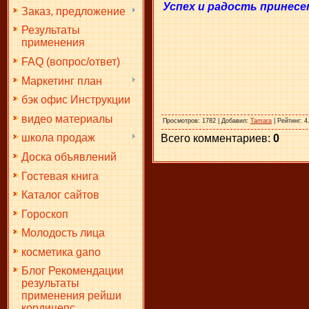
Успех и радость принесе
Заказ, предложение
Результаты
применения
FAQ (вопрос/ответ)
Маркетинг план
бэк офис Инструкции
видео материалы
Просмотров
: 1782 |
Добавил
:
Tamara
|
Рейтинг
:
4
школа продаж
Всего комментариев
:
0
Доска объявлений
Гостевая книга
Каталог сайтов
Гороскоп
Молодость лица
косметика gano
Блог Рекомендации
результаты
применения рейши
кордицепс