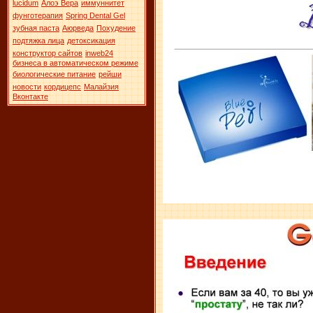
lucidum
Алоэ Вера
иммуннитет
фунготерапия
Spring Dental Gel
зубная паста
Аюрведа
Похудение
подтяжка лица
детоксикация
конструктор сайтов
inweb24
бизнеса в автоматическом режиме
биологические питание
рейши
новости
кордицепс
Малайзия
Вконтакте