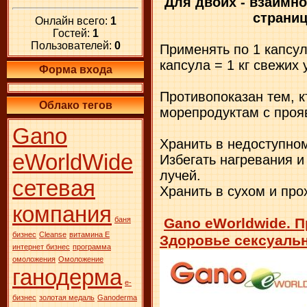
Для двоих - взаимно
страниц
Онлайн всего:
1
Гостей:
1
Пользователей:
0
Применять по 1 капсул
капсула = 1 кг свежих 
Форма входа
Противопоказан тем, к
Облако тегов
морепродуктам с проя
Gano
Хранить в недоступном
eWorldWide
Избегать нагревания 
лучей.
сетевая
Хранить в сухом и про
компания
Gano eWorldwide. П
баня
бизнес
Сleanse
витамина Е
Здоровье сексуаль
интернет бизнес
программа
омоложения
Омоложение
ганодерма
е-
бизнес
золотая медаль
Ganoderma