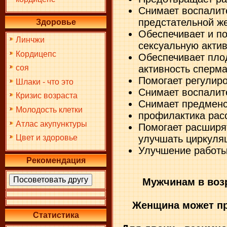
Снимает воспалит
предстательной ж
Здоровье
Обеспечивает и п
Линчжи
сексуальную акти
Кордицепс
Обеспечивает пло
активность сперм
соя
Помогает регулир
Шлаки - что это
Снимает воспалит
Кризис возраста
Снимает предменс
Молодость клетки
профилактика рас
Атлас акупунктуры
Помогает расширя
улучшать циркуля
Цвет и здоровье
Улучшение работ
Рекомендация
Мужчинам в возр
Женщина может пр
Статистика