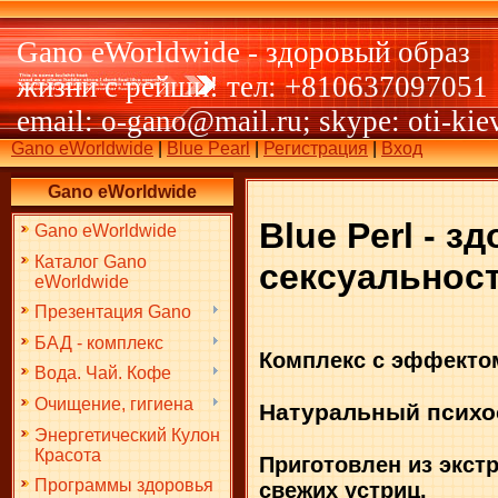
Gano eWorldwide - здоровый образ
жизни с рейши! тел: +810637097051
email: o-gano@mail.ru; skype: oti-kie
Gano eWorldwide
|
Blue Pearl
|
Регистрация
|
Вход
Gano eWorldwide
Blue Perl - з
Gano eWorldwide
Каталог Gano
сексуальност
eWorldwide
Презентация Gano
БАД - комплекс
Комплекс с эффекто
Вода. Чай. Кофе
Очищение, гигиена
Натуральный психо
Энергетический Кулон
Красота
Приготовлен из экст
Программы здоровья
свежих устриц.