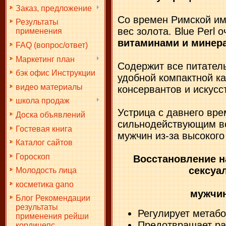
Заказ, предложение
Со времен Римской и
Результаты
вес золота. Blue Perl 
применения
витаминами и минер
FAQ (вопрос/ответ)
Маркетинг план
Содержит все питател
бэк офис Инструкции
удобной компактной ка
видео материалы
консервантов и искусс
школа продаж
Устрица с давнего вре
Доска объявлений
сильнодействующим в
Гостевая книга
мужчин из-за высоког
Каталог сайтов
Гороскоп
Восстановление 
сексуа
Молодость лица
косметика gano
мужчи
Блог Рекомендации
результаты
Регулирует метаб
применения рейши
Предотвращает ра
кордицепс