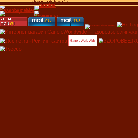
skype: oti-kiev ©...
Gano eWorldWide